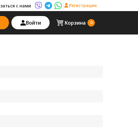
Регистрация
заться с нами
Viber AutoPalma
Telegram AutoPalma
WhatsApp AutoPalma
Войти
Корзина
0