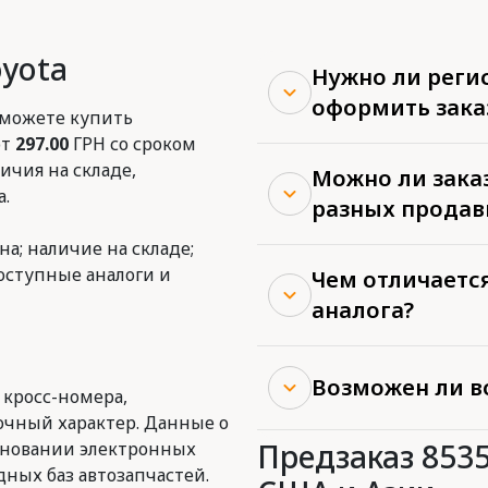
oyota
Нужно ли реги
оформить зака
 можете купить
от
297.00
ГРН со сроком
ичия на складе,
Можно ли заказ
.
разных продав
на; наличие на складе;
доступные аналоги и
Чем отличается
аналога?
Возможен ли в
 кросс-номера,
очный характер. Данные о
Предзаказ 853
сновании электронных
ных баз автозапчастей.