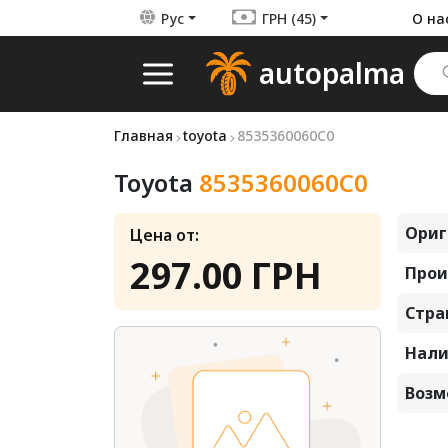
Рус
ГРН (45)
О на
autopalma
Главная
toyota
8535360060C0
Toyota
8535360060C0
Ориг
Цена от:
297.00 ГРН
Прои
Стра
Нали
Возм