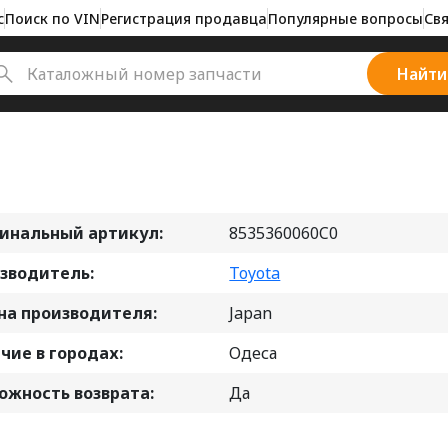
с
Поиск по VIN
Регистрация продавца
Популярные вопросы
Свя
Найти
инальный артикул:
8535360060C0
зводитель:
Toyota
на производителя:
Japan
чие в городах:
Одеса
ожность возврата:
Да