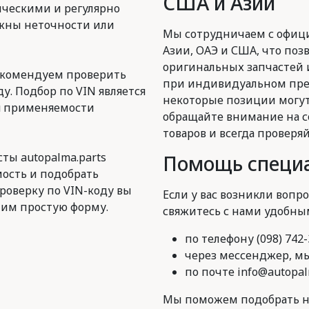
США и Азии
ическими и регулярно
ожны неточности или
Мы сотрудничаем с офиц
Азии, ОАЭ и США, что поз
оригинальных запчастей 
екомендуем проверить
при индивидуальном пред
у. Подбор по VIN является
некоторые позиции могут
я применяемости
обращайте внимание на с
товаров и всегда проверя
ты autopalma.parts
Помощь специа
ость и подобрать
роверку по VIN-коду вы
Если у вас возникли вопро
им простую форму.
свяжитесь с нами удобны
по телефону (098) 742-
через мессенджер, мы 
по почте info@autopal
Мы поможем подобрать н