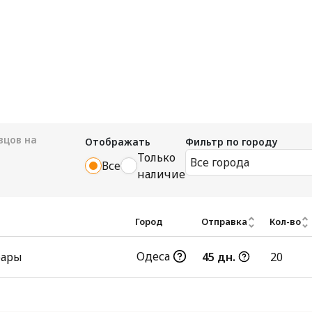
цов на
Отображать
Фильтр по городу
Только
Все города
Все
наличие
Город
Отправка
Кол-во
Одеса
фары
45 дн.
20