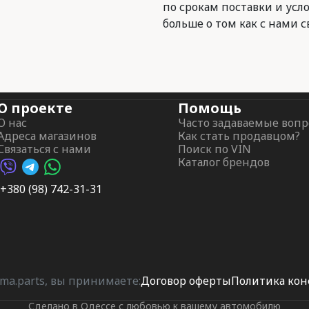
по срокам поставки и усл
больше о том как с нами с
О проекте
Помощь
О нас
Часто задаваемые воп
Адреса магазинов
Как стать продавцом?
Связаться с нами
Поиск по VIN
Каталог брендов
Viber AutoPalma
Telegram AutoPalma
WhatsApp AutoPalma
+380 (98) 742-31-31
ma.parts, вы принимаете:
Договор оферты
Политика ко
Сделано в Одессе с любовью к вашему автомобилю