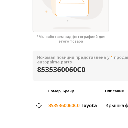
*Мы работаем над фотографией для
этого товара
Искомая позиция представлена у
1
продав
autopalma.parts
8535360060C0
Номер, Бренд
Описание
8535360060C0
Toyota
Крышка 