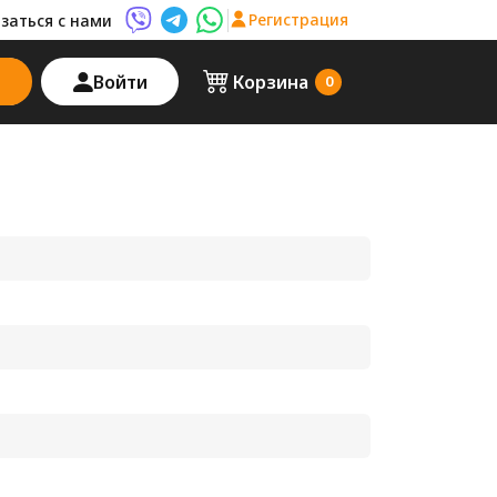
Регистрация
заться с нами
Viber AutoPalma
Telegram AutoPalma
WhatsApp AutoPalma
Войти
Корзина
0