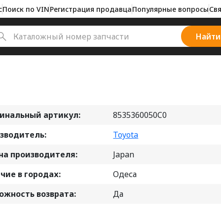
с
Поиск по VIN
Регистрация продавца
Популярные вопросы
Свя
Найти
инальный артикул:
8535360050C0
зводитель:
Toyota
на производителя:
Japan
чие в городах:
Одеса
ожность возврата:
Да