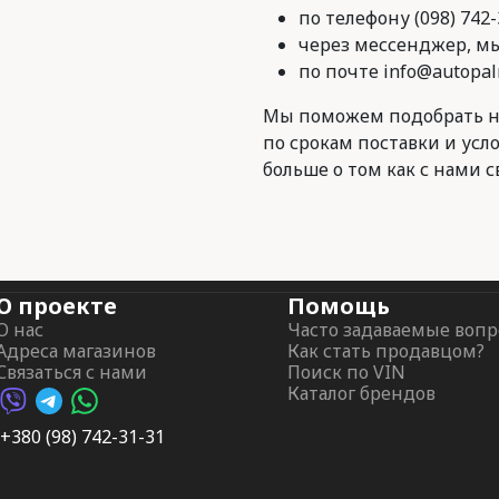
по телефону (098) 742-
через мессенджер, мы 
по почте info@autopal
Мы поможем подобрать н
по срокам поставки и усл
больше о том как с нами с
О проекте
Помощь
О нас
Часто задаваемые воп
Адреса магазинов
Как стать продавцом?
Связаться с нами
Поиск по VIN
Каталог брендов
Viber AutoPalma
Telegram AutoPalma
WhatsApp AutoPalma
+380 (98) 742-31-31