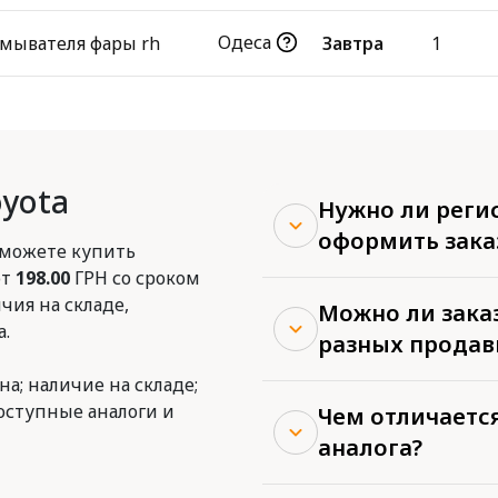
Одеса
мывателя фары rh
Завтра
1
oyota
Нужно ли реги
оформить зака
 можете купить
от
198.00
ГРН со сроком
чия на складе,
Можно ли заказ
.
разных продав
на; наличие на складе;
доступные аналоги и
Чем отличается
аналога?