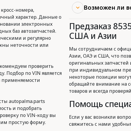
Возможен ли в
 кросс-номера,
очный характер. Данные о
Предзаказ 853
сновании электронных
ных баз автозапчастей.
США и Азии
ическими и регулярно
ожны неточности или
Мы сотрудничаем с офиц
Азии, ОАЭ и США, что поз
оригинальных запчастей 
екомендуем проверить
при индивидуальном пред
у. Подбор по VIN является
некоторые позиции могут
я применяемости
обращайте внимание на с
товаров и всегда проверя
ты autopalma.parts
Помощь специа
ость и подобрать
роверку по VIN-коду вы
Если у вас возникли вопро
им простую форму.
свяжитесь с нами удобны