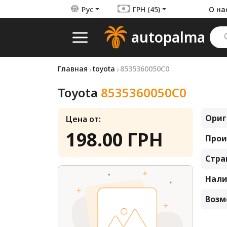
Рус
ГРН (45)
О на
autopalma
Главная
toyota
8535360050C0
Toyota
8535360050C0
Ориг
Цена от:
198.00 ГРН
Прои
Стра
Нали
Возм