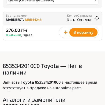
Цене (сначала дешевые)
Бренд, номер
Кол-во
Отправка
MARKBEST,
MRB44243
3 шт.
Сегодня
276.00
ГРН
В корзину
В наличии
, Одеса
8535342010C0 Toyota — Нет в
наличии
Запчасть
Toyota 8535342010C0
в настоящее время
отсутствует в продаже на autopalma.parts.
Аналоги и заменители