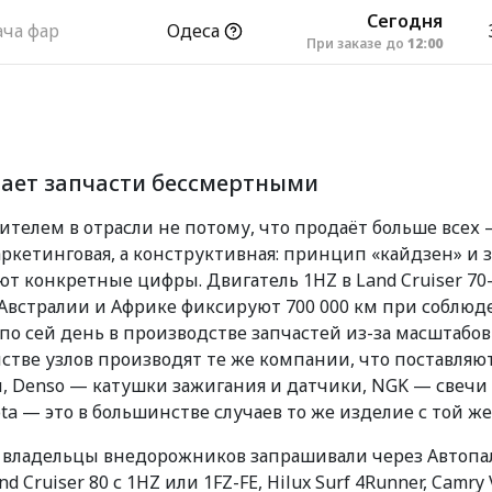
Сегодня
ача фар
Одеса
При заказе до
12:00
лает запчасти бессмертными
телем в отрасли не потому, что продаёт больше всех 
аркетинговая, а конструктивная: принцип «кайдзен» и
т конкретные цифры. Двигатель 1HZ в Land Cruiser 70
 в Австралии и Африке фиксируют 700 000 км при собл
 по сей день в производстве запчастей из-за масштабов
стве узлов производят те же компании, что поставляю
 Denso — катушки зажигания и датчики, NGK — свечи 
yota — это в большинстве случаев то же изделие с той 
 владельцы внедорожников запрашивали через Автопаль
 Cruiser 80 с 1HZ или 1FZ-FE, Hilux Surf 4Runner, Camr