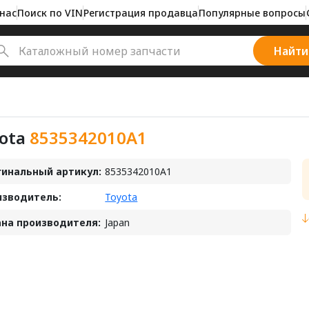
нас
Поиск по VIN
Регистрация продавца
Популярные вопросы
Найти
ota
8535342010A1
инальный артикул:
8535342010A1
изводитель:
Toyota
на производителя:
Japan