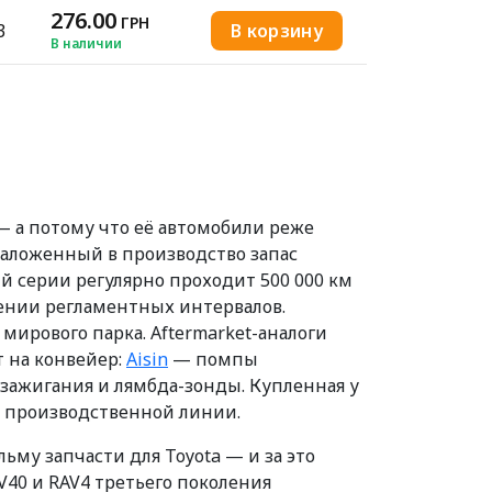
276.00
ГРН
3
В корзину
В наличии
— а потому что её автомобили реже
 заложенный в производство запас
-й серии регулярно проходит 500 000 км
юдении регламентных интервалов.
 мирового парка. Aftermarket-аналоги
т на конвейер:
Aisin
— помпы
зажигания и лямбда-зонды. Купленная у
же производственной линии.
му запчасти для Toyota — и за это
y V40 и RAV4 третьего поколения