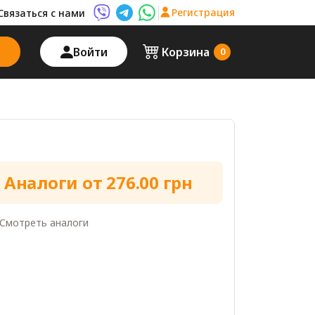
Регистрация
Связаться с нами
Viber AutoPalma
Telegram AutoPalma
WhatsApp AutoPalma
Войти
Корзина
0
Аналоги от 276.00 грн
Смотреть аналоги