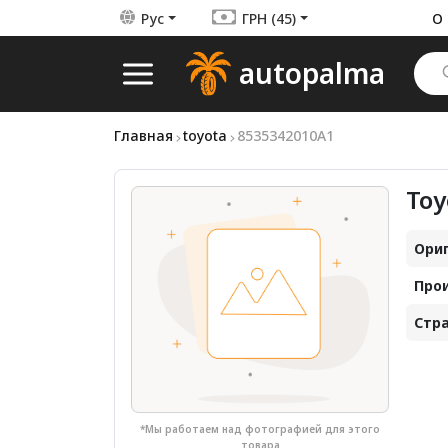
Рус
ГРН (45)
О 
autopalma
Главная
toyota
8535342010A1
Toy
Ориг
Про
Стра
*Мы работаем над фотографией для этого
товара