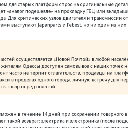
ём для старых платформ спрос на оригинальные детали 
ищет «аналог подешевле» на прокладку ГБЦ или вкладыш
ода. Для критических узлов двигателя и трансмиссии отв
ами выступают Japanparts и Febest, но ни один из них
пчастей осуществляется «Новой Почтой» в любой насел
; жителям Одессы доступен самовывоз с наших точек на
емонт часто не терпит отлагательств, продавцы на пла
си в пределах одного города, личную встречу для пер
ть товар перед оплатой.
зможен в течение 14 дней при сохранении товарного в
ет такой возврат: электрика и электроника (после по
сти и расходные материалы во вскрытой таре, резинот