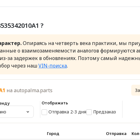
535342010A1 ?
арактер.
Опираясь на четверть века практики, мы при
данные о взаимозаменяемости аналогов формируются ав
 из-за задержек в обновлениях. Поэтому самый надежн
ыбор через наш
VIN-поиска
.
A1
на autopalma.parts
За
Отображать
ренду
Отправка 2-3 дня
Предзаказ
ано
Город
Отправка
Кол