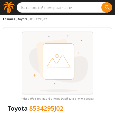
Главная
toyota
8534295J02
*Мы работаем над фотографией для этого товара
Toyota
8534295J02