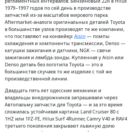
регламентных интервалов. Бензиновый 22R в Hilux
1979–1997 годов по сей день в производстве
запчастей из-за масштабов мирового парка.
Aftermarket-аналоги оригинальных деталей Toyota
в большинстве узлов производят те же компании,
что поставляют на конвейер:
Aisin
— помпы
охлаждения и компоненты трансмиссии, Denso —
катушки зажигания и датчики, NGK — свечи
зажигания и лямбда-зонды. Купленная у Aisin или
Denso деталь без логотипа Toyota — это в
большинстве случаев то же изделие с той же
производственной линии.
Двадцать пять лет одесские механики и
владельцы внедорожников запрашивали через
Автопальму запчасти для Toyota — и за это время
сложилась устойчивая картина: Land Cruiser 80 с
1HZ или 1FZ-FE, Hilux Surf 4Runner, Camry V40 и RAV4
третьего поколения закрывают львиную долю