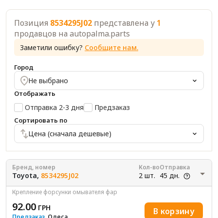
Позиция
8534295J02
представлена у
1
продавцов на autopalma.parts
Заметили ошибку?
Сообщите нам.
Город
Не выбрано
Отображать
Отправка 2-3 дня
Предзаказ
Сортировать по
Цена (сначала дешевые)
Бренд, номер
Кол-во
Отправка
Toyota,
8534295J02
2 шт.
45 дн.
Крепление форсунки омывателя фар
92.00
ГРН
В корзину
Предзаказ
, Одеса