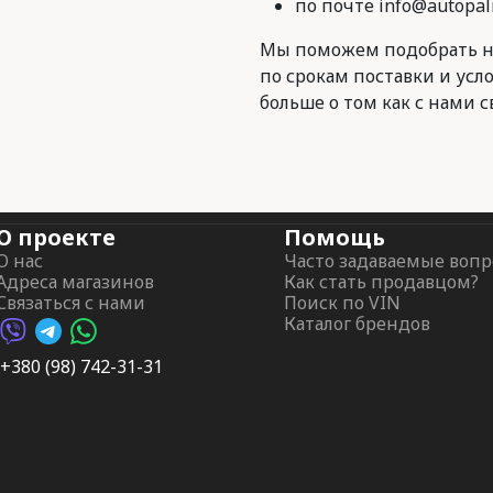
по почте info@autopal
Мы поможем подобрать н
по срокам поставки и усл
больше о том как с нами с
О проекте
Помощь
О нас
Часто задаваемые воп
Адреса магазинов
Как стать продавцом?
Связаться с нами
Поиск по VIN
Каталог брендов
Viber AutoPalma
Telegram AutoPalma
WhatsApp AutoPalma
+380 (98) 742-31-31