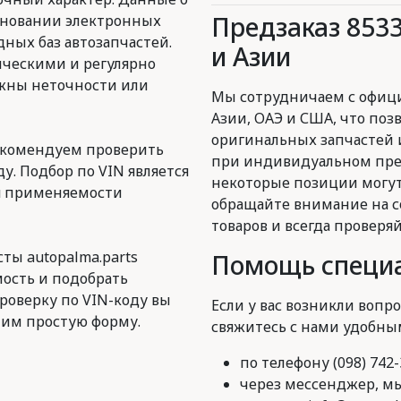
Предзаказ 853
сновании электронных
ных баз автозапчастей.
и Азии
ическими и регулярно
ожны неточности или
Мы сотрудничаем с офиц
Азии, ОАЭ и США, что поз
оригинальных запчастей 
екомендуем проверить
при индивидуальном пред
у. Подбор по VIN является
некоторые позиции могут
я применяемости
обращайте внимание на с
товаров и всегда проверя
ты autopalma.parts
Помощь специа
ость и подобрать
роверку по VIN-коду вы
Если у вас возникли вопро
им простую форму.
свяжитесь с нами удобны
по телефону (098) 742-
через мессенджер, мы 