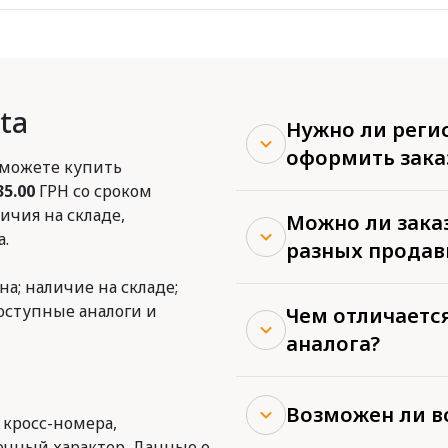
ta
Нужно ли реги
оформить зака
 можете купить
35.00
ГРН со сроком
ичия на складе,
Можно ли заказ
.
разных продав
на; наличие на складе;
доступные аналоги и
Чем отличается
аналога?
Возможен ли в
 кросс-номера,
очный характер. Данные о