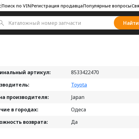
с
Поиск по VIN
Регистрация продавца
Популярные вопросы
Свя
Найти
инальный артикул:
8533422470
зводитель:
Toyota
на производителя:
Japan
чие в городах:
Одеса
ожность возврата:
Да