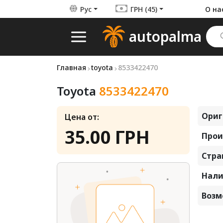
Рус
ГРН (45)
О на
autopalma
Главная
toyota
8533422470
Toyota
8533422470
Ориг
Цена от:
35.00 ГРН
Прои
Стра
Нали
Возм