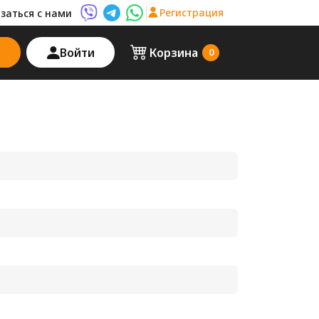
Регистрация
заться с нами
Viber AutoPalma
Telegram AutoPalma
WhatsApp AutoPalma
Войти
Корзина
0